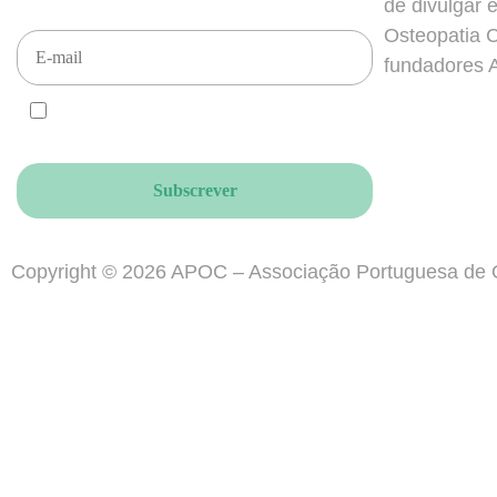
de divulgar 
Osteopatia 
fundadores A.
CONCORDO e ACEITO que enviem newsletters
para este email, de acordo com o RGPD.
Copyright © 2026 APOC – Associação Portuguesa de O