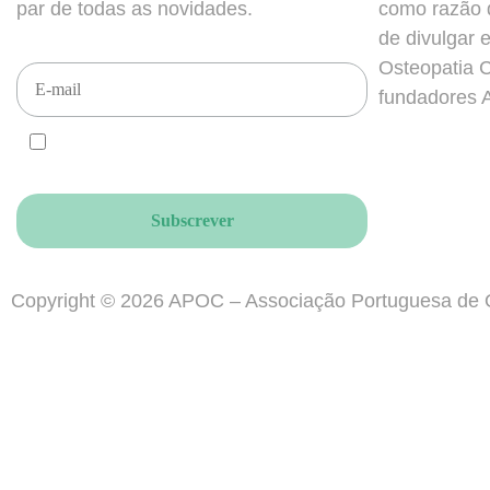
par de todas as novidades.
como razão d
de divulgar 
Osteopatia 
fundadores A.
CONCORDO e ACEITO que enviem newsletters
para este email, de acordo com o RGPD.
Copyright © 2026 APOC – Associação Portuguesa de O